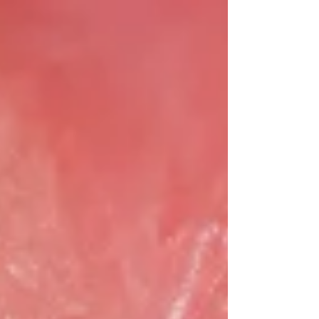
torna ainda mais evidente. Quando há menor
resistência ao deslizamento, pequenos
detalhes mecânicos passam a ter grande
importância clínica. Mas essa associação gera
uma dúvida comum entre ortodontistas: os
stops funcionam apenas com br