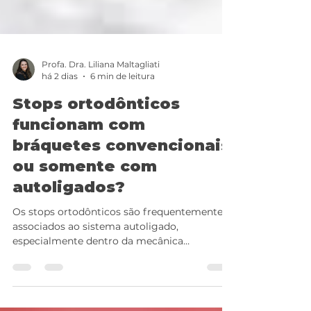
Profa. Dra. Liliana Maltagliati
há 2 dias
6 min de leitura
Stops ortodônticos
funcionam com
bráquetes convencionais
ou somente com
autoligados?
Os stops ortodônticos são frequentemente
associados ao sistema autoligado,
especialmente dentro da mecânica
ortodôntica com stops. Isso acontece porque,
em sistemas de baixa fricção, o controle do
arco, do perímetro e dos efeitos colaterais se