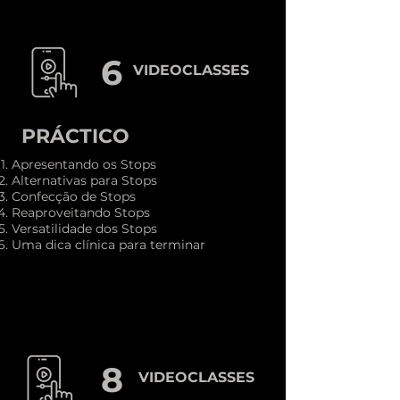
6
VIDEOCLASSES
PRÁCTICO
Apresentando os Stops
Alternativas para Stops
Confecção de Stops
Reaproveitando Stops
Versatilidade dos Stops
Uma dica clínica para terminar
MÓDULO
8
VIDEOCLASSES