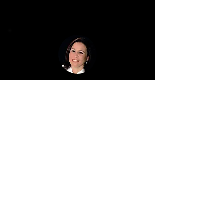
¡Yo indico!
Dra. Rogéria Calastro - Brasília
Excelente curso que abrió mis
horizontes al sistema Autoligado,
y no pude dejar de registrar aquí la
competencia y humildad de la
profesora Liliana. Sin duda es un
placer indicar este curso de
inmersión que fue un referente en
mi iniciación al sistema
Autoligado. Tomé el curso en
Brasilia en 2012 !!! ¡¡¡Hace tiempo!!!
¡¡Un fuerte abrazo!!