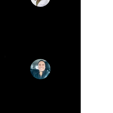
Dra. Cristiane Nakano - Guarulhos
Ya hice dos cursos con la profesora
Liliana. Siempre es muy
enriquecedor. Además de mucho
conocimiento teórico, ¡la profesora
tiene mucha experiencia clínica de
lo que nos enseña!
Dr. Carlo Florenzano - São Paulo
Mi nombre es Carlo. Soy de San
Pablo. Mi reunión con la Dra.
Liliana fue hace 3 años. Curso de
Inmersión directo, objetivo y
liberador.