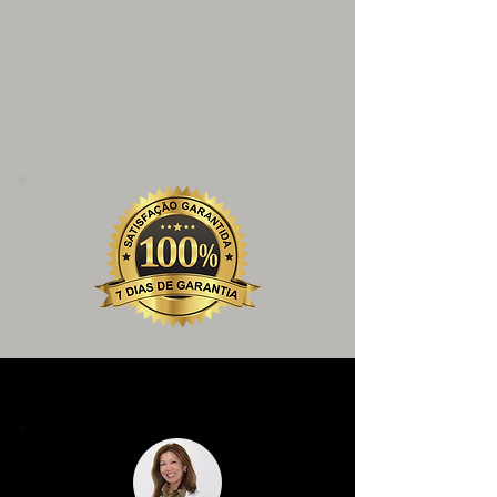
26
VIDEOCLASSES
Quien participó