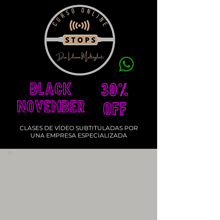
BLACK
30%
NOVEMBER
OFF
CLASES DE VÍDEO SUBTITULADAS POR
UNA EMPRESA ESPECIALIZADA
APRENDA CÓMO OPTIMIZAR LA MECÁNICA
ORTODÓNCICA DE SUS PACIENTES.