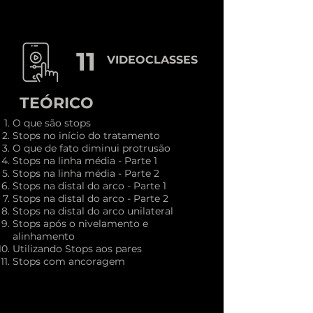
MÓDULO
11
VIDEOCLASSES
TEÓRICO
O que são stops
Stops no início do tratamento
O que de fato diminui protrusão
Stops na linha média - Parte 1
Stops na linha média - Parte 2
Stops na distal do arco - Parte 1
Stops na distal do arco - Parte 2
Stops na distal do arco unilateral
Stops após o nivelamento e
alinhamento
Utilizando Stops aos pares
Stops com ancoragem
MÓDULO