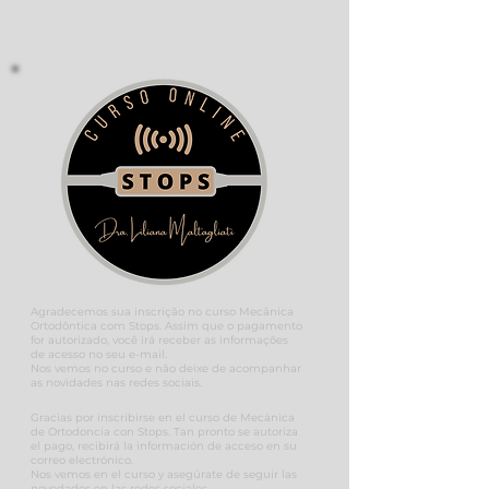
Agradecemos sua inscrição no curso Mecânica
Ortodôntica com Stops. Assim que o pagamento
for autorizado, você irá receber as informações
de acesso no seu e-mail.
Nos vemos no curso e não deixe de acompanhar
as novidades nas redes sociais.
Gracias por inscribirse en el curso de Mecánica
de Ortodoncia con Stops. Tan pronto se autoriza
el pago, recibirá la información de acceso en su
correo electrónico.
Nos vemos en el curso y asegúrate de seguir las
novedades en las redes sociales.