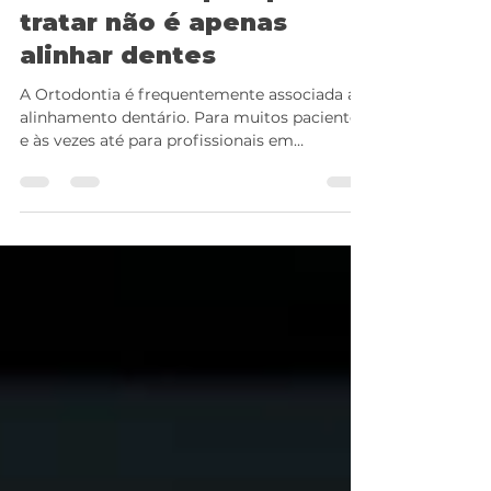
Planejamento
Ortodôntico: por que
tratar não é apenas
alinhar dentes
A Ortodontia é frequentemente associada ao
alinhamento dentário. Para muitos pacientes,
e às vezes até para profissionais em
formação, o sucesso do tratamento parece
estar diretamente relacionado à melhora
visual do sorriso e à organização dos dentes
no arco. No entanto, o alinhamento é apenas
uma parte do tratamento ortodôntico. Antes
de movimentar dentes, é preciso
compreender o caso. Antes de escolher a
mecânica, é preciso definir objetivos. Antes
de pensar no aparelho, é