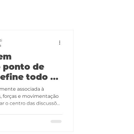
ti
a
 em
o ponto de
efine todo o
emente associada à
s, forças e movimentação
r o centro das discussões
ste uma etapa anterior —
 subestimada — que
 fracasso de qualquer