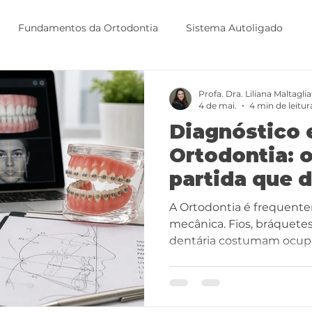
Fundamentos da Ortodontia
Sistema Autoligado
ps
Prescrição MOST
Alinhadores Ortodônticos
Profa. Dra. Liliana Maltaglia
4 de mai.
4 min de leitur
Diagnóstico
Ortodontia: 
partida que d
tratamento
A Ortodontia é frequent
mecânica. Fios, bráquete
dentária costumam ocupa
clínicas. No entanto, exi
silenciosa, muitas vezes
determina o sucesso ou o
tratamento: O diagnóstico ortodôntico Antes de