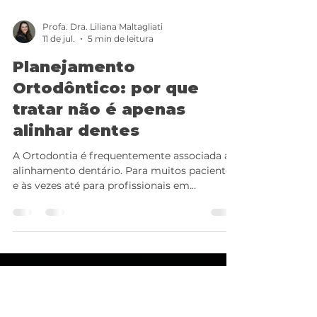
Profa. Dra. Liliana Maltagliati
11 de jul.
5 min de leitura
Planejamento
Ortodôntico: por que
tratar não é apenas
alinhar dentes
A Ortodontia é frequentemente associada ao
alinhamento dentário. Para muitos pacientes,
e às vezes até para profissionais em
formação, o sucesso do tratamento parece
estar diretamente relacionado à melhora
visual do sorriso e à organização dos dentes
no arco. No entanto, o alinhamento é apenas
uma parte do tratamento ortodôntico. Antes
de movimentar dentes, é preciso
compreender o caso. Antes de escolher a