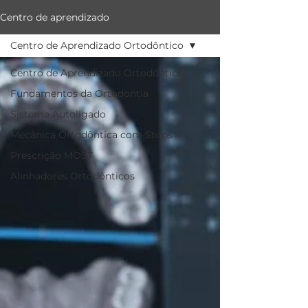
Centro de aprendizado
Centro de Aprendizado Ortodôntico
Centro de Aprendizado Ortodôntico
Fundamentos da Ortodontia
Sistema Autoligado
Mecânica Ortodôntica com Stops
Prescrição MOST
Alinhadores Ortodônticos