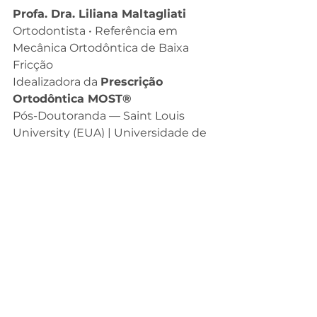
Profa. Dra. Liliana Maltagliati
Ortodontista • Referência em 
Mecânica Ortodôntica de Baixa 
Fricção
Idealizadora da 
Prescrição 
Ortodôntica MOST®
Pós-Doutoranda — Saint Louis 
University (EUA) | Universidade de 
São Paulo (USP)
Sobre a autora
Mestre e Doutora em Ortodontia 
pela Universidade de São Paulo 
(USP — Bauru), a Profa. Dra. Liliana 
Maltagliati é uma das principais 