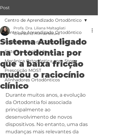
Post
Centro de Aprendizado Ortodôntico
Profa. Dra. Liliana Maltagliati
Centro de Aprendizado Ortodôntico
15 de abr.
3 min de leitura
Sistema Autoligado
Fundamentos da Ortodontia
na Ortodontia: por
Sistema Autoligado
Mecânica Ortodôntica com Stops
que a baixa fricção
Prescrição MOST
mudou o raciocínio
Alinhadores Ortodônticos
clínico
Durante muitos anos, a evolução 
da Ortodontia foi associada 
principalmente ao 
desenvolvimento de novos 
dispositivos. No entanto, uma das 
mudanças mais relevantes da 