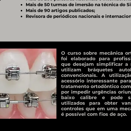
Mais de 50 turmas de imersão na técnica do S
Mais de 90 artigos publicados;
Revisora de periódicos nacionais e internacion
O curso sobre mecânica o
foi elaborado para profis
que desejam simplificar a s
utilizam bráquetes au
convencionais. A utiliz
acessório interessante para
tratamento ortodôntico com f
por impedir urgências oriun
baixo calibre e pode se
utilizados para obter va
controles que em uma mecâ
é possível com fios de aço.