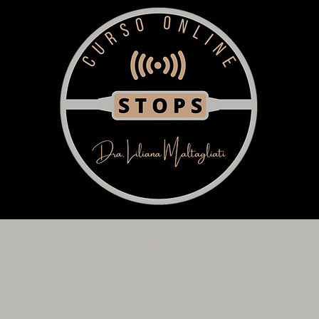
COMO OTIMIZAR A MECÂNICA ORTODÔNTICA EM SEUS P