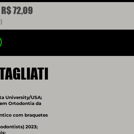
 R$ 72,09
)
TAGLIATI
ta University/USA;
 em Ortodontia da
ôntico com braquetes
odontists) 2023;
is;