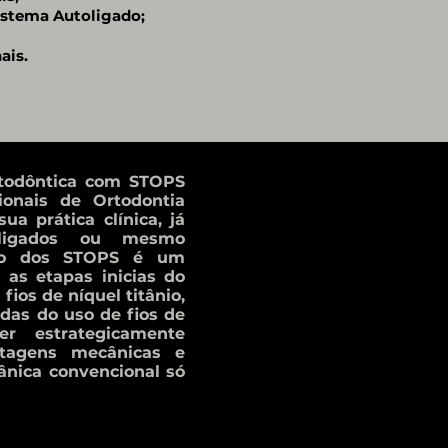
istema Autoligado;
ais.
rtodôntica com STOPS
sionais de Ortodontia
ua prática clínica, já
toligados ou mesmo
ação dos STOPS é um
 as etapas inicias do
ios de níquel titânio,
das do uso de fios de
r estrategicamente
ntagens mecânicas e
nica convencional só