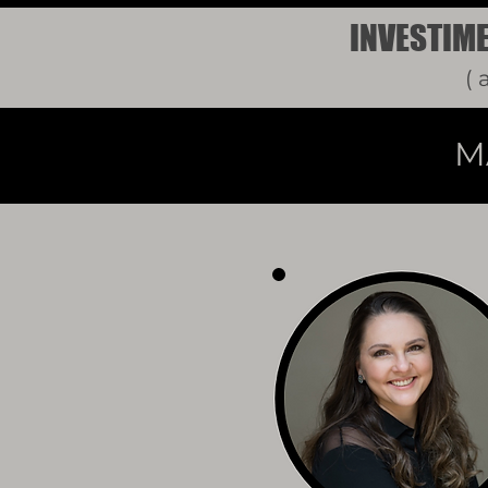
INVESTIME
( 
M