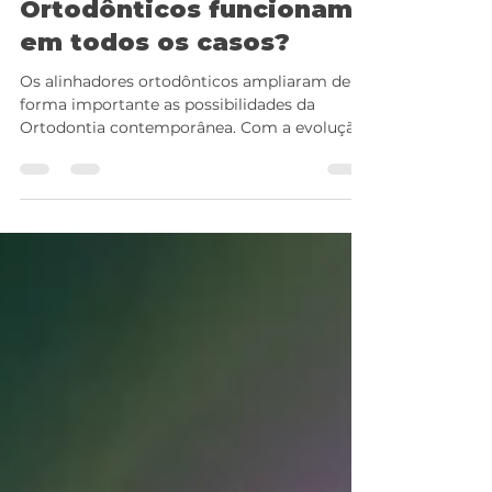
Alinhadores
Ortodônticos funcionam
em todos os casos?
Os alinhadores ortodônticos ampliaram de
forma importante as possibilidades da
Ortodontia contemporânea. Com a evolução
dos materiais, dos softwares de
planejamento e dos fluxos digitais, eles
passaram a ser indicados para um número
cada vez maior de situações clínicas. No
entanto, uma pergunta aparece com
frequência entre ortodontistas, alunos e
profissionais que estão se aproximando desse
universo: os alinhadores funcionam em todos
os casos? A resposta exige cuidado. Ao lon