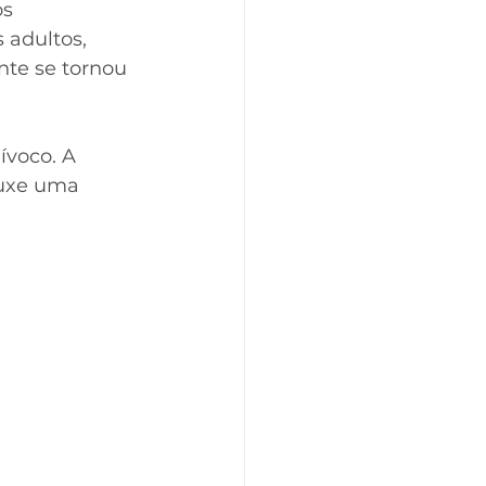
s 
 adultos, 
nte se tornou 
ívoco. A 
ouxe uma 