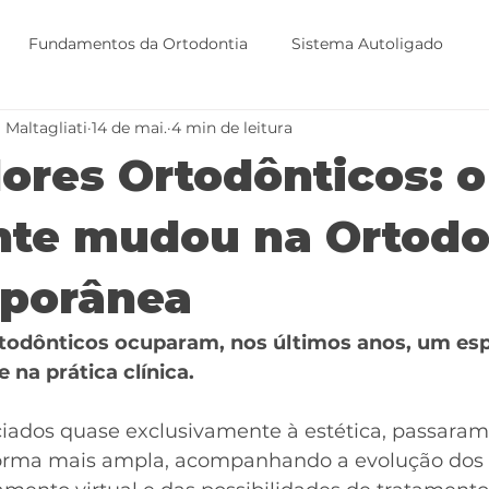
Fundamentos da Ortodontia
Sistema Autoligado
a Maltagliati
14 de mai.
4 min de leitura
ps
Prescrição MOST
Alinhadores Ortodônticos
ores Ortodônticos: 
nte mudou na Ortodo
porânea
rtodônticos ocuparam, nos últimos anos, um es
 na prática clínica.
ciados quase exclusivamente à estética, passaram 
forma mais ampla, acompanhando a evolução dos 