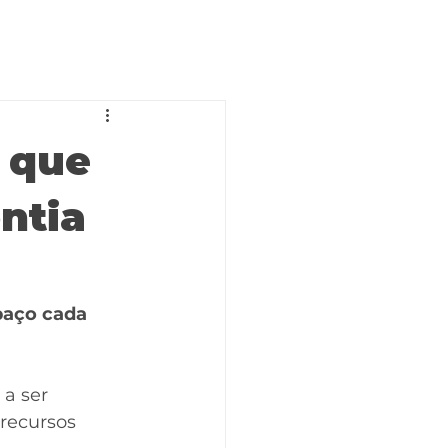
o que
ntia
paço cada 
a ser 
recursos 