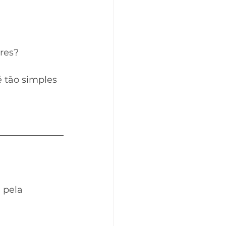
res?
é tão simples 
 pela 