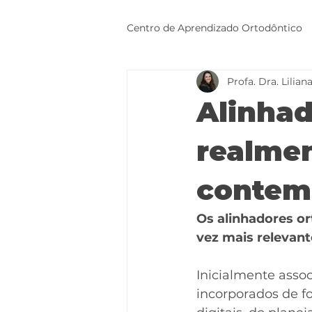
Centro de Aprendizado Ortodôntico
Profa. Dra. Lilian
Mecânica Ortodôntica com Sto
Alinhad
realme
contem
Os alinhadores o
vez mais relevante
Inicialmente asso
incorporados de 