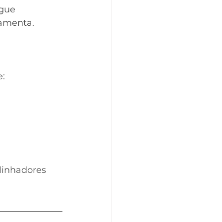
gue 
ramenta.
e:
linhadores 