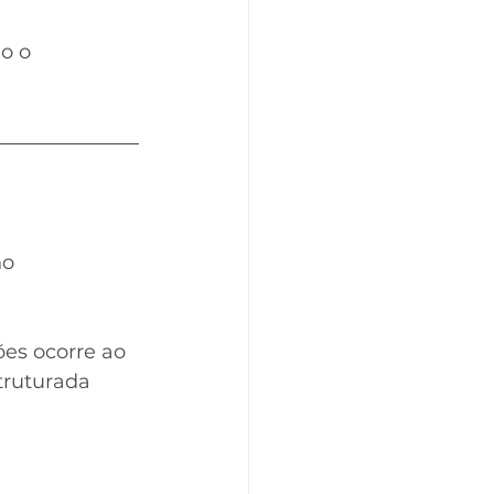
o o 
o 
es ocorre ao 
truturada 