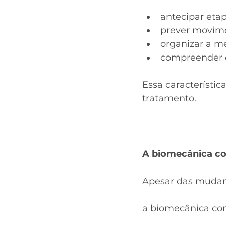
antecipar eta
prever movime
organizar a m
compreender o
Essa característic
tratamento.
A biomecânica co
Apesar das mudan
a biomecânica con