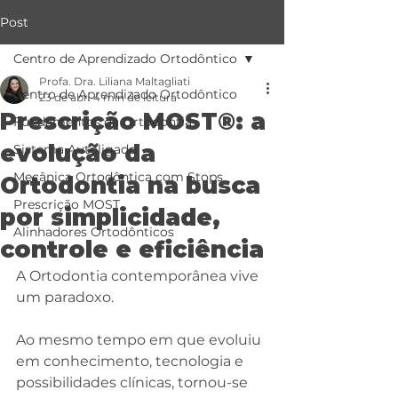
Post
Centro de Aprendizado Ortodôntico
Profa. Dra. Liliana Maltagliati
Centro de Aprendizado Ortodôntico
23 de abr.
4 min de leitura
Prescrição MOST®: a
Fundamentos da Ortodontia
evolução da
Sistema Autoligado
Mecânica Ortodôntica com Stops
Ortodontia na busca
Prescrição MOST
por simplicidade,
Alinhadores Ortodônticos
controle e eficiência
A Ortodontia contemporânea vive 
um paradoxo.
Ao mesmo tempo em que evoluiu 
em conhecimento, tecnologia e 
possibilidades clínicas, tornou-se 