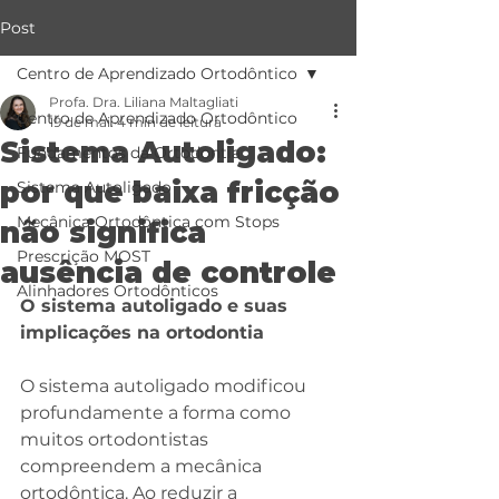
Post
Centro de Aprendizado Ortodôntico
Profa. Dra. Liliana Maltagliati
Centro de Aprendizado Ortodôntico
19 de mai.
4 min de leitura
Sistema Autoligado:
Fundamentos da Ortodontia
por que baixa fricção
Sistema Autoligado
Mecânica Ortodôntica com Stops
não significa
Prescrição MOST
ausência de controle
Alinhadores Ortodônticos
O sistema autoligado e suas 
implicações na ortodontia
O sistema autoligado modificou 
profundamente a forma como 
muitos ortodontistas 
compreendem a mecânica 
ortodôntica. Ao reduzir a 