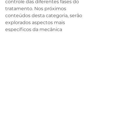
controle das diferentes fases do 
tratamento. Nos próximos 
conteúdos desta categoria, serão 
explorados aspectos mais 
específicos da mecânica 
autoligada, incluindo controle de 
torque, fases clínicas, indicações, 
limitações e integração com 
diferentes tipos de má-oclusão.
Porque, em Ortodontia, não basta 
utilizar um sistema avançado. 
É 
preciso saber conduzi-lo.
Profa. Dra. Liliana Maltagliati
Ortodontista • Referência em 
Mecânica Ortodôntica de Baixa 